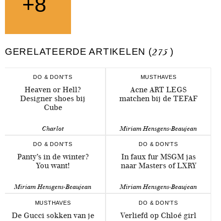
+8
GERELATEERDE ARTIKELEN (
275
)
DO & DON'TS
MUSTHAVES
Heaven or Hell?
Acne ART LEGS
Designer shoes bij
matchen bij de TEFAF
Cube
Charlot
Miriam Hensgens-Beaujean
DO & DON'TS
DO & DON'TS
Panty’s in de winter?
In faux fur MSGM jas
You want!
naar Masters of LXRY
Miriam Hensgens-Beaujean
Miriam Hensgens-Beaujean
MUSTHAVES
DO & DON'TS
De Gucci sokken van je
Verliefd op Chloé girl