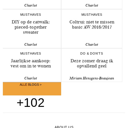
Charlot
Charlot
MUSTHAVES
MUSTHAVES
DIY op de catwalk:
Coltrui: niet te missen
pieced-together
basic AW 2016/2017
sweater
Charlot
Charlot
MUSTHAVES
DO & DON'TS
Jaarlijkse aankoop:
Deze zomer draag ik
vest om in te wonen
opvallend geel
Charlot
Miriam Hensgens-Beaujean
ALLE BLOGS >
+102
ABOUT US