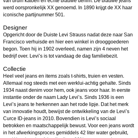
van bruin katoen en echte blauwe denim. De blauwe jeans
werd oorspronkelijk XX genoemd. In 1890 krijgt de XX haar
iconische partijnummer 501.
Designer
Opgericht door de Duiste Levi Strauss nadat deze naar San
Francisco verhuisde en hier een winkel in drooggoederen
begon. Toen hij in 1902 overleed, namen zijn 4 neven het
bedrijf over. Levi’s is tot vandaag de dag familiebezit.
Collectie
Heel veel jeans en items zoals t-shirts, truien en vesten.
Allemaal nog steeds met een werklui-achtig gehalte. Sinds
1934 naast denim voor hem, ook jeans voor haar. In eerste
instantie onder de naam Lady Levi’s. Sinds 1936 is een
Levi’s jeans te herkennen aan het rode lipje. Dat het merk
van innovatie houdt, bewijst de ontwikkeling van de Levi’s
Curce ID-jeans in 2010. Bovendien is Levi’s sociaal
betrokken en maatschappelijk bewust. Voor een jeans wordt
in het afwerkingsproces gemiddels 42 liter water gebruikt,