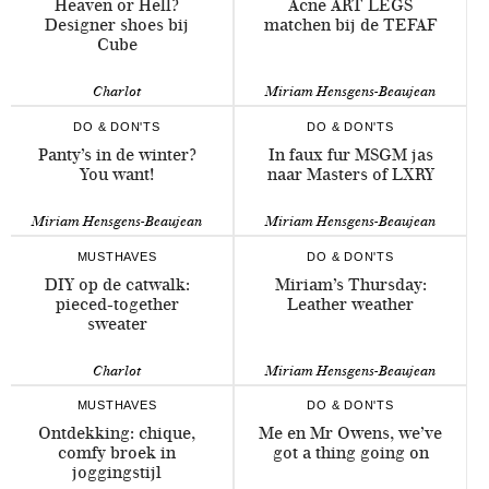
Heaven or Hell?
Acne ART LEGS
Designer shoes bij
matchen bij de TEFAF
Cube
Charlot
Miriam Hensgens-Beaujean
DO & DON'TS
DO & DON'TS
Panty’s in de winter?
In faux fur MSGM jas
You want!
naar Masters of LXRY
Miriam Hensgens-Beaujean
Miriam Hensgens-Beaujean
MUSTHAVES
DO & DON'TS
DIY op de catwalk:
Miriam’s Thursday:
pieced-together
Leather weather
sweater
Charlot
Miriam Hensgens-Beaujean
MUSTHAVES
DO & DON'TS
Ontdekking: chique,
Me en Mr Owens, we’ve
comfy broek in
got a thing going on
joggingstijl