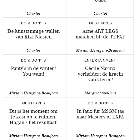
Charlot
Charlot
DO & DON'TS
MUSTHAVES
De kunstzinnige wallen
Acne ART LEGS
van Kiki Niesten
matchen bij de TEFAF
Charlot
Miriam Hensgens-Beaujean
DO & DON'TS
ENTERTAINMENT
Panty’s in de winter?
Cécile Narinx
You want!
verheldert de kracht
van kleren!
Miriam Hensgens-Beaujean
Margriet Swillens
MUSTHAVES
DO & DON'TS
Dit is het moment om
In faux fur MSGM jas
je kast op te ruimen.
naar Masters of LXRY
Hogan’s het resultaat!
Miriam Hensgens-Beaujean
Miriam Hensgens-Beaujean