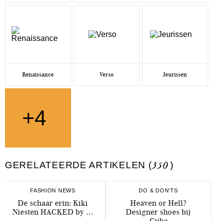
Renaissance
Verso
Jeurissen
+4
GERELATEERDE ARTIKELEN (
350
)
FASHION NEWS
DO & DON'TS
De schaar erin: Kiki
Heaven or Hell?
Niesten HACKED by …
Designer shoes bij
Cube