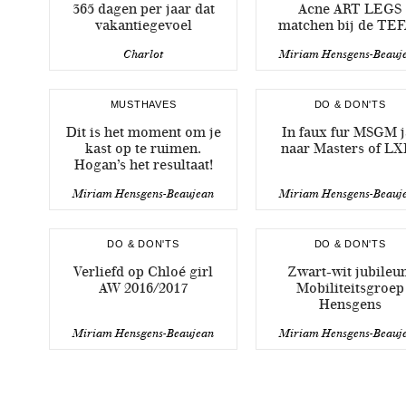
365 dagen per jaar dat
Acne ART LEGS
vakantiegevoel
matchen bij de TE
Charlot
Miriam Hensgens-Beauj
MUSTHAVES
DO & DON'TS
Dit is het moment om je
In faux fur MSGM j
kast op te ruimen.
naar Masters of LX
Hogan’s het resultaat!
Miriam Hensgens-Beaujean
Miriam Hensgens-Beauj
DO & DON'TS
DO & DON'TS
Verliefd op Chloé girl
Zwart-wit jubileu
AW 2016/2017
Mobiliteitsgroep
Hensgens
Miriam Hensgens-Beaujean
Miriam Hensgens-Beauj