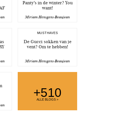
Panty’s in de winter? You
FAF
want!
ean
Miriam Hensgens-Beaujean
MUSTHAVES
as
De Gucci sokken van je
RY
vent? Om te hebben!
ean
Miriam Hensgens-Beaujean
m
+510
ALLE BLOGS >
ean