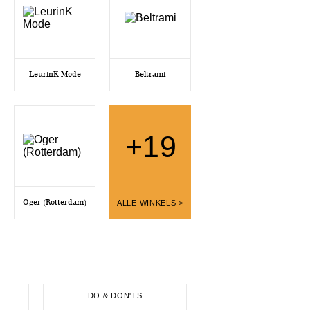
LeurinK Mode
Beltrami
+19
Oger (Rotterdam)
ALLE WINKELS >
DO & DON'TS