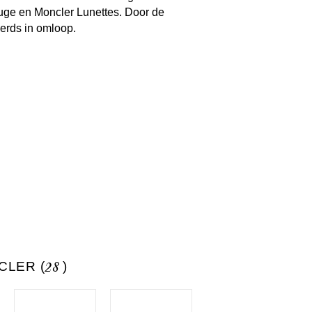
ouge en Moncler Lunettes. Door de
perds in omloop.
CLER (
28
)